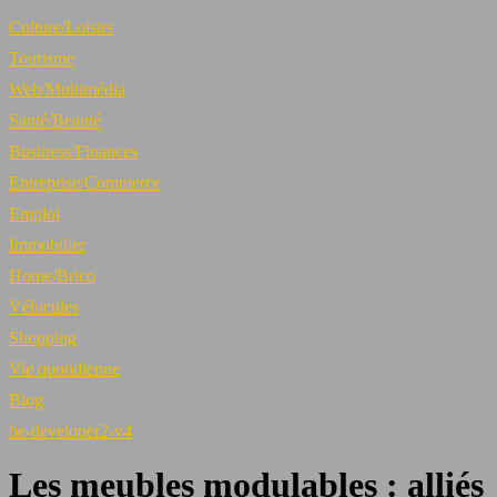
Culture/Loisirs
Tourisme
Web/Multimédia
Santé/Beauté
Business/Finances
Entreprise/Commerce
Emploi
Immobilier
Home/Brico
Véhicules
Shopping
Vie quotidienne
Blog
be-developer2-v4
Les meubles modulables : alliés