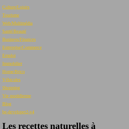
Culture/Loisirs
Tourisme
Web/Multimédia
Santé/Beauté
Business/Finances
Entreprise/Commerce
Emploi
Immobilier
Home/Brico
Véhicules
Shopping
Vie quotidienne
Blog
be-developer2-v4
Les recettes naturelles à