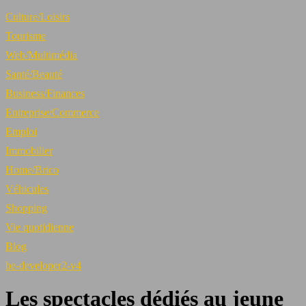
Culture/Loisirs
Tourisme
Web/Multimédia
Santé/Beauté
Business/Finances
Entreprise/Commerce
Emploi
Immobilier
Home/Brico
Véhicules
Shopping
Vie quotidienne
Blog
be-developer2-v4
Les spectacles dédiés au jeune