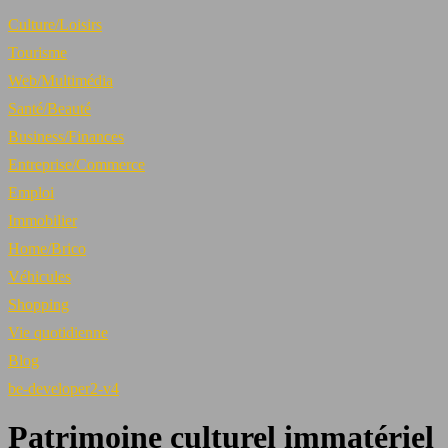
Culture/Loisirs
Tourisme
Web/Multimédia
Santé/Beauté
Business/Finances
Entreprise/Commerce
Emploi
Immobilier
Home/Brico
Véhicules
Shopping
Vie quotidienne
Blog
be-developer2-v4
Patrimoine culturel immatériel