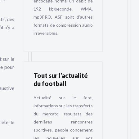
encodage normal un débit de
192 kb/seconde. WMA,
mp3PRO, ASF sont d’autres
ts, des
formats de compression audio
l n’y a
irréversibles.
 sur le
ée pour
Tout sur l’actualité
du football
haustive
Actualité sur le foot,
informations sur les transferts
du mercato, résultats des
dernières rencontres
iété, le
sportives, people concernent
les nouvelles sur vos