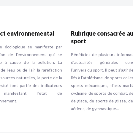
ct environnemental
Rubrique consacrée a
sport
se écologique se manifeste par
ution de l’environnement qui se
Bénéficiez de plusieurs informa
e à cause de la pollution. La
d’actualités générales conc
 de l’eau ou de l’air, la raréfaction
l’univers du sport. Il peut s’agir d
sources naturelles, la perte de la
liés à l’athlétisme, de sports colle
rsité font partie des indicateurs
sports mécaniques, d’arts marti
 manifestant l’état de
cyclisme, de sports de combat, d
onnement.
de glace, de sports de glisse, d
aériens, de gymnastique…