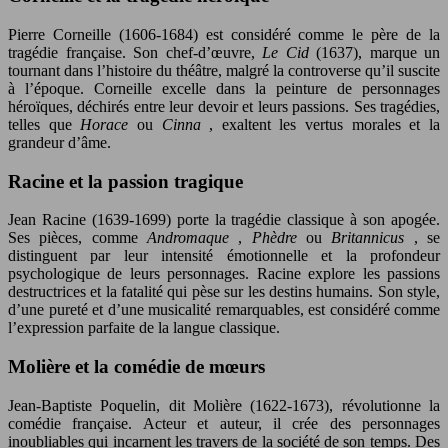
Pierre Corneille (1606-1684) est considéré comme le père de la
tragédie française. Son chef-d’œuvre,
Le Cid
(1637), marque un
tournant dans l’histoire du théâtre, malgré la controverse qu’il suscite
à l’époque. Corneille excelle dans la peinture de personnages
héroïques, déchirés entre leur devoir et leurs passions. Ses tragédies,
telles que
Horace
ou
Cinna
, exaltent les vertus morales et la
grandeur d’âme.
Racine et la passion tragique
Jean Racine (1639-1699) porte la tragédie classique à son apogée.
Ses pièces, comme
Andromaque
,
Phèdre
ou
Britannicus
, se
distinguent par leur intensité émotionnelle et la profondeur
psychologique de leurs personnages. Racine explore les passions
destructrices et la fatalité qui pèse sur les destins humains. Son style,
d’une pureté et d’une musicalité remarquables, est considéré comme
l’expression parfaite de la langue classique.
Molière et la comédie de mœurs
Jean-Baptiste Poquelin, dit Molière (1622-1673), révolutionne la
comédie française. Acteur et auteur, il crée des personnages
inoubliables qui incarnent les travers de la société de son temps. Des