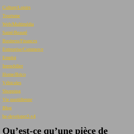
Culture/Loisirs
Tourisme
Web/Multimédia
Santé/Beauté
Business/Finances
Entreprise/Commerce
Emploi
Immobilier
Home/Brico
Véhicules
Shopping
Vie quotidienne
Blog
be-developer2-v4
Qu’est-ce qu’une pièce de