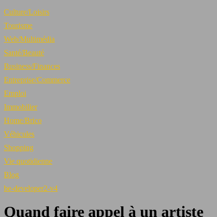
Culture/Loisirs
Tourisme
Web/Multimédia
Santé/Beauté
Business/Finances
Entreprise/Commerce
Emploi
Immobilier
Home/Brico
Véhicules
Shopping
Vie quotidienne
Blog
be-developer2-v4
Quand faire appel à un artiste