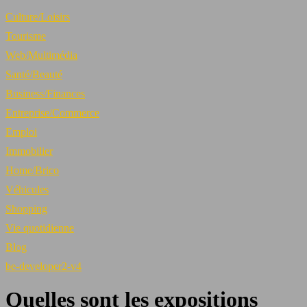
Culture/Loisirs
Tourisme
Web/Multimédia
Santé/Beauté
Business/Finances
Entreprise/Commerce
Emploi
Immobilier
Home/Brico
Véhicules
Shopping
Vie quotidienne
Blog
be-developer2-v4
Quelles sont les expositions