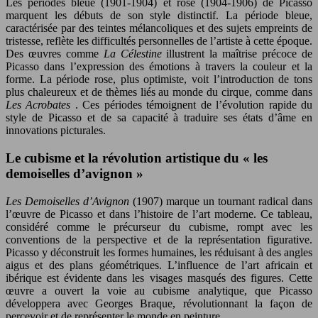
Les périodes bleue (1901-1904) et rose (1904-1906) de Picasso
marquent les débuts de son style distinctif. La période bleue,
caractérisée par des teintes mélancoliques et des sujets empreints de
tristesse, reflète les difficultés personnelles de l’artiste à cette époque.
Des œuvres comme
La Célestine
illustrent la maîtrise précoce de
Picasso dans l’expression des émotions à travers la couleur et la
forme. La période rose, plus optimiste, voit l’introduction de tons
plus chaleureux et de thèmes liés au monde du cirque, comme dans
Les Acrobates
. Ces périodes témoignent de l’évolution rapide du
style de Picasso et de sa capacité à traduire ses états d’âme en
innovations picturales.
Le cubisme et la révolution artistique du « les
demoiselles d’avignon »
Les Demoiselles d’Avignon
(1907) marque un tournant radical dans
l’œuvre de Picasso et dans l’histoire de l’art moderne. Ce tableau,
considéré comme le précurseur du cubisme, rompt avec les
conventions de la perspective et de la représentation figurative.
Picasso y déconstruit les formes humaines, les réduisant à des angles
aigus et des plans géométriques. L’influence de l’art africain et
ibérique est évidente dans les visages masqués des figures. Cette
œuvre a ouvert la voie au cubisme analytique, que Picasso
développera avec Georges Braque, révolutionnant la façon de
percevoir et de représenter le monde en peinture.