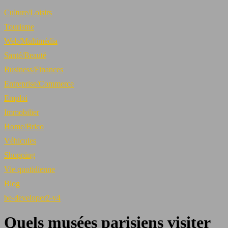
Culture/Loisirs
Tourisme
Web/Multimédia
Santé/Beauté
Business/Finances
Entreprise/Commerce
Emploi
Immobilier
Home/Brico
Véhicules
Shopping
Vie quotidienne
Blog
be-developer2-v4
Quels musées parisiens visiter