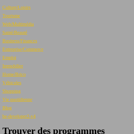
Culture/Loisirs
Tourisme
Web/Multimédia
Santé/Beauté
Business/Finances
Entreprise/Commerce
Emploi
Immobilier
Home/Brico
Véhicules
Shopping
Vie quotidienne
Blog
be-developer2-v4
Trouver des programmes