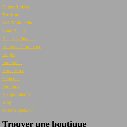
Culture/Loisirs
Tourisme
Web/Multimédia
Santé/Beauté
Business/Finances
Entreprise/Commerce
Emploi
Immobilier
Home/Brico
Véhicules
Shopping
Vie quotidienne
Blog
be-developer2-v4
Trouver une boutique