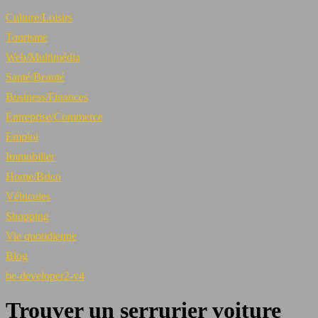
Culture/Loisirs
Tourisme
Web/Multimédia
Santé/Beauté
Business/Finances
Entreprise/Commerce
Emploi
Immobilier
Home/Brico
Véhicules
Shopping
Vie quotidienne
Blog
be-developer2-v4
Trouver un serrurier voiture