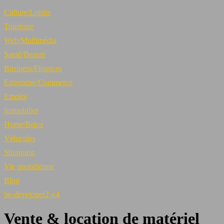
Culture/Loisirs
Tourisme
Web/Multimédia
Santé/Beauté
Business/Finances
Entreprise/Commerce
Emploi
Immobilier
Home/Brico
Véhicules
Shopping
Vie quotidienne
Blog
be-developer2-v4
Vente & location de matériel