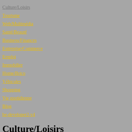
Culture/Loisirs
Tourisme
Web/Multimédia
Santé/Beauté
Business/Finances
Entreprise/Commerce
Emploi
Immobilier
Home/Brico
Véhicules
Shopping
Vie quotidienne
Blog
be-developer2-v4
Culture/Loisirs