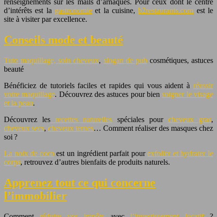
renseignements sur les mails d’arnaques. Pour ceux dont le centre
d’intérêts est la
gastronomie
et la cuisine,
b2restaurants.com
est le
site à visiter par excellence.
Conseils mode et beauté
Tuto maquillage, soin cheveux
,
slogan de pub
cosmétiques, astuces
beauté
Bénéficiez de tutoriels faciles et rapides qui vous aident à
réussir
votre maquillage
. Découvrez des astuces pour bien
soigner le visage
et la peau
.
Découvrez les
recettes naturelles
spéciales pour
cheveux gras
,
cheveux secs
,
cheveux ternes
… Comment réaliser des masques chez
soi ?
La noix de coco
est un ingrédient parfait pour
exfolier et hydrater le
corps
, retrouvez d’autres bienfaits de produits naturels.
Apprenez tout ce qui concerne
l’immobilier
Comment
réduire vos impôts
avec
l’investissement locatif
?