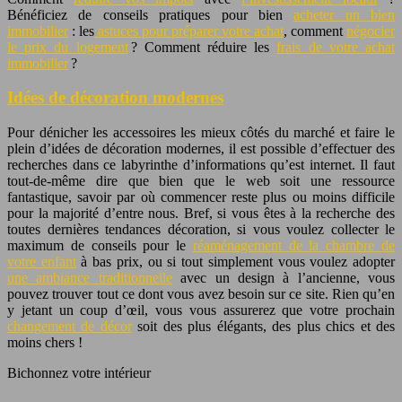
Bénéficiez de conseils pratiques pour bien
acheter un bien
immobilier
: les
astuces pour préparer votre achat
, comment
négocier
le prix du logement
? Comment réduire les
frais de votre achat
immobilier
?
Idées de décoration modernes
Pour dénicher les accessoires les mieux côtés du marché et faire le
plein d’idées de décoration modernes, il est possible d’effectuer des
recherches dans ce labyrinthe d’informations qu’est internet. Il faut
tout-de-même dire que bien que le web soit une ressource
fantastique, savoir par où commencer reste plus ou moins difficile
pour la majorité d’entre nous. Bref, si vous êtes à la recherche des
toutes dernières tendances décoration, si vous voulez collecter le
maximum de conseils pour le
réaménagement de la chambre de
votre enfant
à bas prix, ou si tout simplement vous voulez adopter
une ambiance traditionnelle
avec un design à l’ancienne, vous
pouvez trouver tout ce dont vous avez besoin sur ce site. Rien qu’en
y jetant un coup d’œil, vous vous assurerez que votre prochain
changement de décor
soit des plus élégants, des plus chics et des
moins chers !
Bichonnez votre intérieur