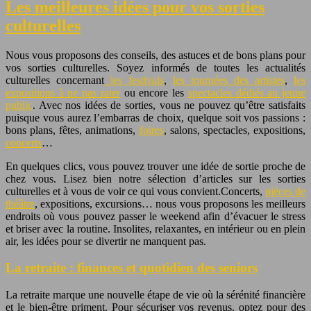
Les meilleures idées pour vos sorties
culturelles
Nous vous proposons des conseils, des astuces et de bons plans pour
vos sorties culturelles. Soyez informés de toutes les actualités
culturelles concernant
les festivals
,
les tournées des artistes
,
les
expositions à ne pas rater
ou encore les
spectacles dédiés au jeune
public
. Avec nos idées de sorties, vous ne pouvez qu’être satisfaits
puisque vous aurez l’embarras de choix, quelque soit vos passions :
bons plans, fêtes, animations,
foires
, salons, spectacles, expositions,
concerts
…
En quelques clics, vous pouvez trouver une idée de sortie proche de
chez vous. Lisez bien notre sélection d’articles sur les sorties
culturelles et à vous de voir ce qui vous convient.Concerts,
pièces de
théâtre
, expositions, excursions… nous vous proposons les meilleurs
endroits où vous pouvez passer le weekend afin d’évacuer le stress
et briser avec la routine. Insolites, relaxantes, en intérieur ou en plein
air, les idées pour se divertir ne manquent pas.
La retraite : finances et quotidien des seniors
La retraite marque une nouvelle étape de vie où la sérénité financière
et le bien-être priment. Pour sécuriser vos revenus, optez pour des