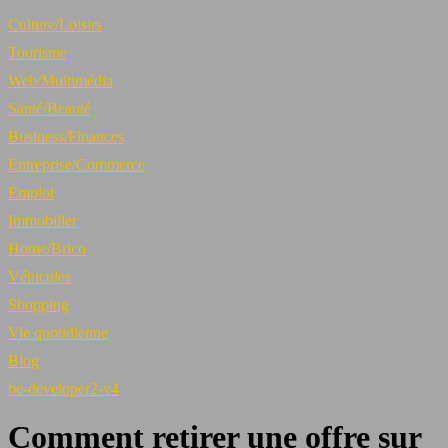
Culture/Loisirs
Tourisme
Web/Multimédia
Santé/Beauté
Business/Finances
Entreprise/Commerce
Emploi
Immobilier
Home/Brico
Véhicules
Shopping
Vie quotidienne
Blog
be-developer2-v4
Comment retirer une offre sur