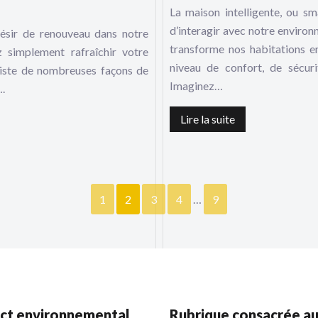
La maison intelligente, ou sm
d’interagir avec notre enviro
ésir de renouveau dans notre
transforme nos habitations e
 simplement rafraîchir votre
niveau de confort, de sécuri
existe de nombreuses façons de
Imaginez…
….
Lire la suite
1
2
3
4
…
9
ct environnemental
Rubrique consacrée a