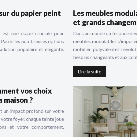
sur du papier peint
Les meubles modulab
et grands changem
e est une étape cruciale pour
Dans un monde où l’espace devien
. Parmi les nombreuses options
meubles modulables s’imposen
solution populaire et élégante.
mobilier polyvalentes révolut
besoins changeants et aux cont
Lire la suite
mment vos choix
la maison ?
nt un impact profond sur votre
e votre foyer, chaque teinte joue
ions et votre comportement.