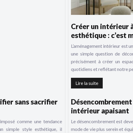
Créer un intérieur à
esthétique : c’est m
L’aménagement intérieur est un a
une simple question de décora
précisément à créer un espa
quotidiens et reflétant notre p
Lire la suite
fier sans sacrifier
Désencombrement : 
intérieur apaisant
st imposé comme une tendance
Le désencombrement est devenu
n simple style esthétique, il
mode de vie plus serein et équi