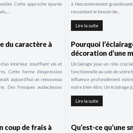
sentiel. Cette approche épurée
à l’encombrement grandissant
els,…
ressentent le besoin de…
Lire la suite
ne du caractère à
Pourquoi l’éclairag
décoration d’une m
un intérieur, insufflant vie et
L’éclairage joue un rôle cruci
res. Cette forme d’expression
fonctionnelle au sein de votre h
nnaît aujourd’hui un renouveau
influence profondément notre
ne. Des fresques audacieuses
notre bien-être. Un éclairage
Lire la suite
 coup de frais à
Qu’est-ce qu’une s